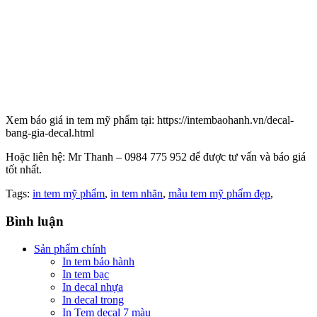
Xem báo giá in tem mỹ phẩm tại: https://intembaohanh.vn/decal-
bang-gia-decal.html
Hoặc liên hệ: Mr Thanh – 0984 775 952 để được tư vấn và báo giá
tốt nhất.
Tags:
in tem mỹ phẩm
,
in tem nhãn
,
mẫu tem mỹ phẩm đẹp
,
Bình luận
Sản phẩm chính
In tem bảo hành
In tem bạc
In decal nhựa
In decal trong
In Tem decal 7 màu