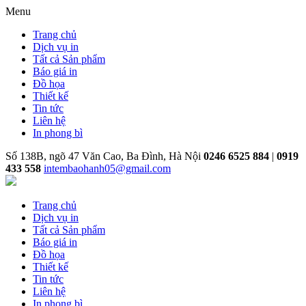
Menu
Trang chủ
Dịch vụ in
Tất cả Sản phẩm
Báo giá in
Đồ họa
Thiết kế
Tin tức
Liên hệ
In phong bì
Số 138B, ngõ 47 Văn Cao, Ba Đình, Hà Nội
0246 6525 884
|
0919
433 558
intembaohanh05@gmail.com
Trang chủ
Dịch vụ in
Tất cả Sản phẩm
Báo giá in
Đồ họa
Thiết kế
Tin tức
Liên hệ
In phong bì