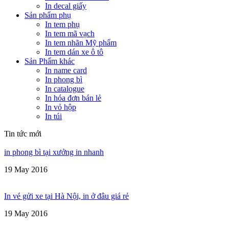
In decal giấy
Sản phẩm phụ
In tem phụ
In tem mã vạch
In tem nhãn Mỹ phẩm
In tem dán xe ô tô
Sản Phẩm khác
In name card
In phong bì
In catalogue
In hóa đơn bán lẻ
In vỏ hộp
In túi
Tin tức mới
in phong bì tại xưởng in nhanh
19 May 2016
In vé gửi xe tại Hà Nội, in ở đâu giá rẻ
19 May 2016