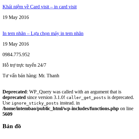
Khái niệm về Card visit – in card visit
19 May 2016
In tem nhãn – Lựa chọn máy in tem nhãn
19 May 2016
0984.775.952
Hỗ trợ trực tuyến 24/7
Tư vấn bán hàng:
Mr. Thanh
Deprecated
: WP_Query was called with an argument that is
deprecated
since version 3.1.0!
is deprecated.
caller_get_posts
Use
instead. in
ignore_sticky_posts
/home/intembao/public_html/wp-includes/functions.php
on line
5609
Bản đồ