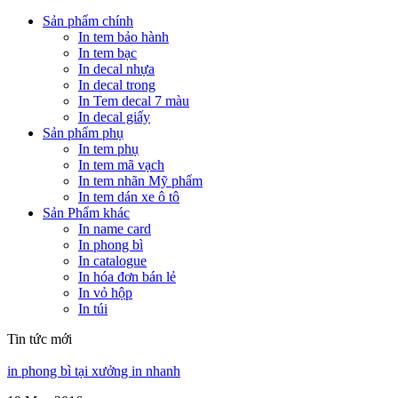
Sản phẩm chính
In tem bảo hành
In tem bạc
In decal nhựa
In decal trong
In Tem decal 7 màu
In decal giấy
Sản phẩm phụ
In tem phụ
In tem mã vạch
In tem nhãn Mỹ phẩm
In tem dán xe ô tô
Sản Phẩm khác
In name card
In phong bì
In catalogue
In hóa đơn bán lẻ
In vỏ hộp
In túi
Tin tức mới
in phong bì tại xưởng in nhanh