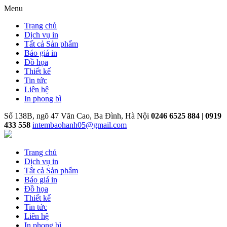
Menu
Trang chủ
Dịch vụ in
Tất cả Sản phẩm
Báo giá in
Đồ họa
Thiết kế
Tin tức
Liên hệ
In phong bì
Số 138B, ngõ 47 Văn Cao, Ba Đình, Hà Nội
0246 6525 884
|
0919
433 558
intembaohanh05@gmail.com
Trang chủ
Dịch vụ in
Tất cả Sản phẩm
Báo giá in
Đồ họa
Thiết kế
Tin tức
Liên hệ
In phong bì