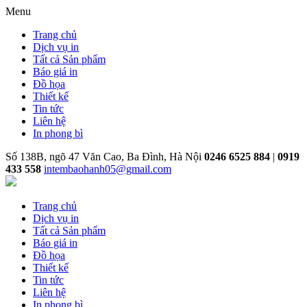
Menu
Trang chủ
Dịch vụ in
Tất cả Sản phẩm
Báo giá in
Đồ họa
Thiết kế
Tin tức
Liên hệ
In phong bì
Số 138B, ngõ 47 Văn Cao, Ba Đình, Hà Nội
0246 6525 884
|
0919
433 558
intembaohanh05@gmail.com
Trang chủ
Dịch vụ in
Tất cả Sản phẩm
Báo giá in
Đồ họa
Thiết kế
Tin tức
Liên hệ
In phong bì