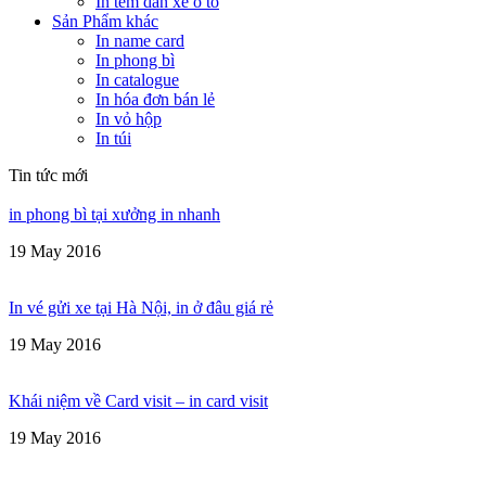
In tem dán xe ô tô
Sản Phẩm khác
In name card
In phong bì
In catalogue
In hóa đơn bán lẻ
In vỏ hộp
In túi
Tin tức mới
in phong bì tại xưởng in nhanh
19 May 2016
In vé gửi xe tại Hà Nội, in ở đâu giá rẻ
19 May 2016
Khái niệm về Card visit – in card visit
19 May 2016