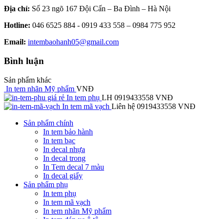
Địa chỉ:
Số 23 ngõ 167 Đội Cấn – Ba Đình – Hà Nội
Hotline:
046 6525 884 - 0919 433 558 – 0984 775 952
Email:
intembaohanh05@gmail.com
Bình luận
Sản phẩm khác
In tem nhãn Mỹ phẩm
VNĐ
In tem phụ
LH 0919433558 VNĐ
In tem mã vạch
Liên hệ 0919433558 VNĐ
Sản phẩm chính
In tem bảo hành
In tem bạc
In decal nhựa
In decal trong
In Tem decal 7 màu
In decal giấy
Sản phẩm phụ
In tem phụ
In tem mã vạch
In tem nhãn Mỹ phẩm