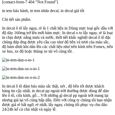
[contact-form-7 404 "Not Found"]
in tem bảo hành, in tem nhãn decal, in decal giá tốt
Chi tiết sản phẩm
In decal ô tô lấy ngay, rẻ là 1 chất liệu in Dùng mực loại gốc dầu với
độ dày 160mg trở lên mới bám mực. In decal o to lấy ngay, rẻ là loại
in chịu được nắng mưa và nước, thời tiết khắc nghiệt decal ô tô đặc
chủng đáp ứng được yêu cầu cao như độ bền và tươi của màu sắc,
độ bám dính khi dán lên các chất liệu như trên kính trên Fomex, trên
xe bus, xe độ hoặc thùng xe tải vô cùng tốt .
In decal ô tô đảm bảo màu sắc thật, nét , độ bền tốt được khách
hàng tin cậy nhất, in decal pp ngoài trời thường được dùng để dán
lên ô tô, cửa kính, gỗ…Với những gì decal pp ngoài trời mang lại
nhưng giá lại vô cùng hấp dẫn. Đến với công ty chúng tôi bạn nhận
được giá rẻ bất ngờ, rẻ nhất, lấy ngay, chúng tôi phục vụ chu đáo
24/24h kể cả chủ nhật và ngày lễ.